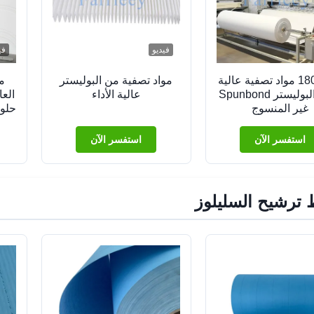
فيديو
في
180g/m2 مواد تصفية عالية
مواد تصفية من البوليستر
م
الأداء البوليستر Spunbond
عالية الأداء
العا
غير المنسوج
غ
الت
استفسر الآن
استفسر الآن
ترشيح السليلوز