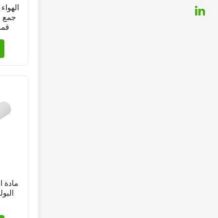
الهواء
جمع ا
قما
وسائل الإعل
مادة ا
البول