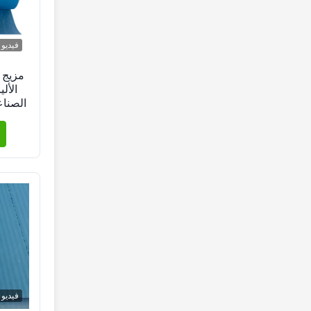
فيديو
مزيج 
الأل
الصناع
قطع
فيديو