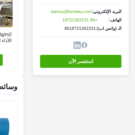
البريد الإلكتروني:
katrina@farrleey.com
الهاتف:
+86 18721302231
الـ (واتس اب):
8618721302231
استفسر الآن
وسائط 