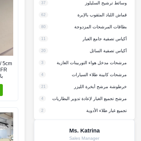
وسائط ترشيح السليلوز
37
قماش اللباد المثقوب بالإبرة
62
بطاقات المرشحات المزدوجة
80
أكياس تصفية جامع الغبار
11
أكياس تصفية السائل
20
مرشحات مدخل هواء التوربينات الغازية
3
R
مرشحات كابينة طلاء السيارات
4
با
ا
خرطوشة مرشح أبخرة الليزر
21
مرشح تجميع الغبار لإعادة تدوير البطاريات
4
تجميع غبار طلاء الأدوية
2
Ms. Katrina
Sales Manager