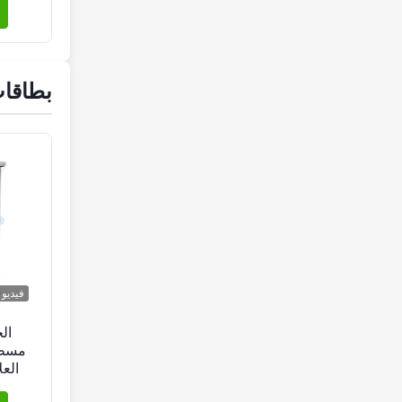
بطاقا
فيديو
ال
مسطح
لتصن