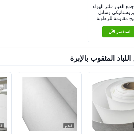
OE جمع الغبار فلتر الهواء
هروستاتيكي وسائل
يج مقاومة للرطوبة
استفسر الآن
للباد المثقوب بالإبرة
فيديو
في