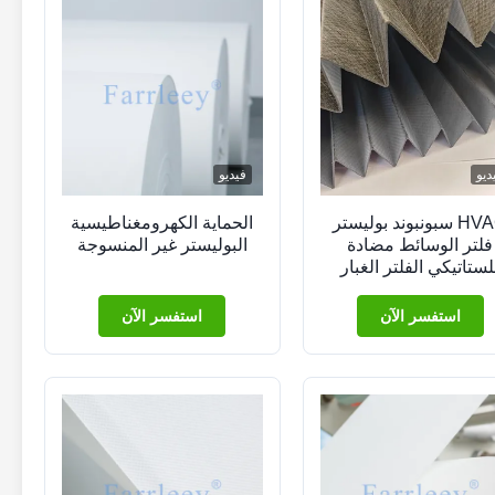
ديو
فيديو
HVAC سبونبوند بوليستر
الحماية الكهرومغناطيسية
فلتر الوسائط مضادة
البوليستر غير المنسوجة
لستاتيكي الفلتر الغبار
القماش
استفسر الآن
استفسر الآن