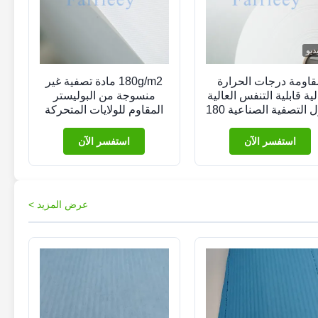
ديو
قاومة درجات الحرارة
180g/m2 مادة تصفية غير
لية قابلية التنفس العالية
منسوجة من البوليستر
حلول التصفية الصناعية 180
المقاوم للولايات المتحركة
رام / متر مربع وسائل
للسلامة الصناعية
صفية البوليستر المتصلة
استفسر الآن
استفسر الآن
عرض المزيد >