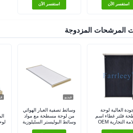
استفسر الآن
استفسر الآن
ت المرشحات المزدوجة
فيديو
في
جودة العالية لوحة
وسائط تصفية الغبار الهوائي
ة فلتر غطاء اسم
من لوحة مسطحة مع مواد
ال
العلامة التجارية OEM
وسائط البوليستر السليلوزية
لوح
يع الأقراص الرقمية