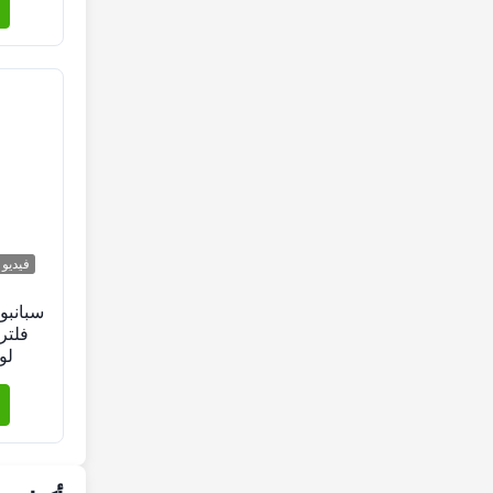
فيديو
سبانبون
فلتر
لو