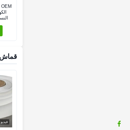
M
الك
النس
قماش ا
فيديو