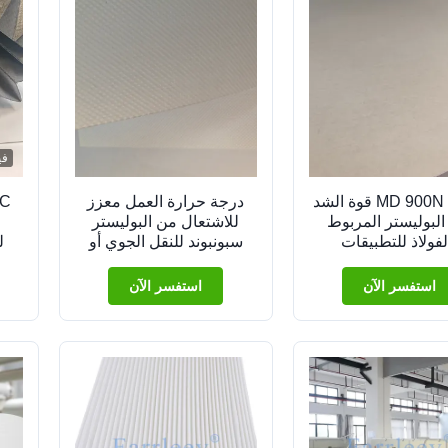
في
MD 900N / 5cm قوة الشد
درجة حرارة العمل معزز
F البوليستر المربوط
للاشتعال من البوليستر
لفولاذ للتطبيقات
سبونبوند للنقل الجوي أو
ل
لمخصصة للعرض
البحري
استفسر الآن
استفسر الآن