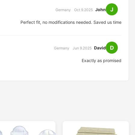
J
John
Germany
Oct 9.2025
Perfect fit, no modifications needed. Saved us time
D
David
Germany
Jun 9.2025
Exactly as promised