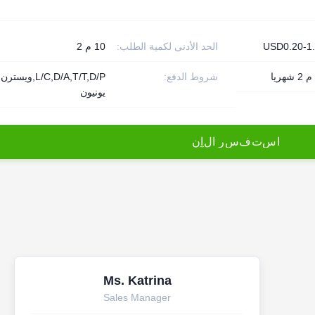
USD0.20-1
الحد الأدنى لكمية الطلب:
10 م 2
شروط الدفع:
L/C,D/A,T/T,D/P,ويسترن
يونيون
ا
س
ت
ف
س
ر
ا
ل
آ
ن
Ms. Katrina
Sales Manager