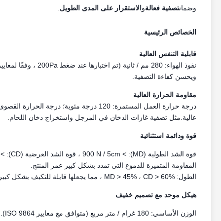
وضمان
تصفية فعالة
و
الاستقرار على المدى الطويل
.
الخصائص الرئيسية
قابلية التنفس العالية
ويحسن كفاءة التصفية.
مقاومة الحرارة العالية
عالية.مثل تصفية غازات الدخان في المرجل واستخراج دخان اللحام.
قوة ودائمة استثنائية
قوة الشد الطولية (MD): > 900 N / 5cm ، قوة الشد العرضية (CD): > 400 N / 5cm (معايير ISO 9073).
المقاومة المتميزة للدموع التي تمدد بشكل كبير عمر المنتج.
الطول: MD > 45% ، CD > 60% ، مما يجعلها قابلة للتكيف بشكل كبير مع الإجهاد الميكانيكي في بيئات العمل المعقدة والمتطلبة.
هيكل موحد مع تصميم خفيف
الوزن الأساسي: 180 غرام / متر مربع (متوافق مع معايير ISO 9864).