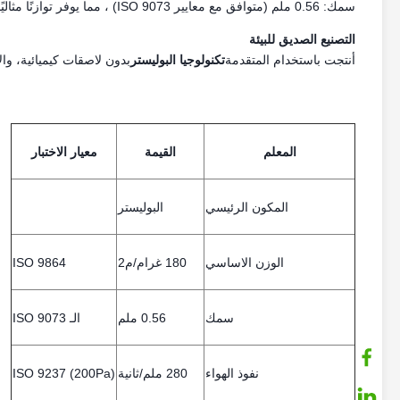
سمك: 0.56 ملم (متوافق مع معايير ISO 9073) ، مما يوفر توازنًا مثاليًا بين أداء تصفية عالية ومرونة خفيفة.
التصنيع الصديق للبيئة
أنتجت باستخدام المتقدمة
تكنولوجيا البوليستر
بدون لاصقات كيميائية، والال
المعلم
القيمة
معيار الاختبار
المكون الرئيسي
البوليستر
الوزن الاساسي
180 غرام/م2
ISO 9864
سمك
0.56 ملم
الـ ISO 9073
نفوذ الهواء
280 ملم/ثانية
ISO 9237 (200Pa)