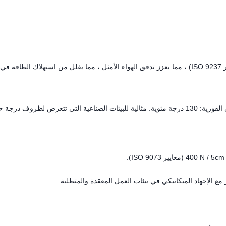
نفوذ الهواء: 280 مم / ثانية (تم اختبارها عند ضغط 200Pa ، وفقًا لمعايير ISO 9237) ، مما يعزز تدفق الهواء الأمثل ، مما يقلل من استهلاك ال
درجة حرارة العمل المستمرة: 120 درجة مئوية؛ درجة الحرارة القصوى الفورية: 130 درجة مئوية. مثالية للبيئات الصناعية التي تتعرض لظروف 