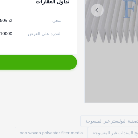
تداول العقارات
سعر:
.50/m2
القدرة على العرض:
10000 م 2 شهريا
صفية البوليستر غير المنسوجة
يح السندات غير المنسوجة
non woven polyester filter media