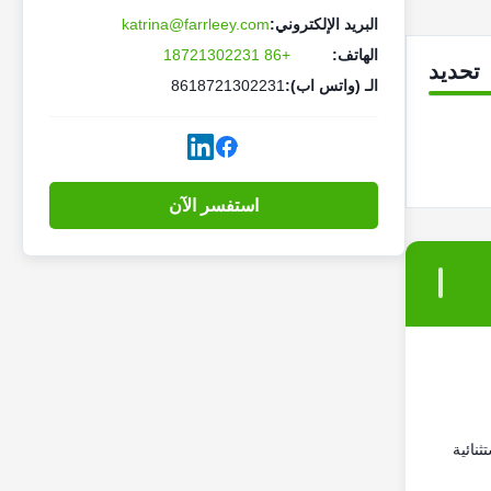
البريد الإلكتروني:
katrina@farrleey.com
الهاتف:
+86 18721302231
تحديد
الـ (واتس اب):
8618721302231
استفسر الآن
نائية