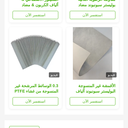
بوليستر سبونبوند مضاد
ألياف الكربون & مضاد
للستاتيك
للاحتراق, المموجة في
استفسر الآن
استفسر الآن
انفجار الطلقات
فيديو
فيديو
الأقمشة غير المنسوجة
0.3 الوسائط المرشحة غير
البوليستر سبونبوند ألياف
المنسوجة من غشاء PTFE
الكربون في الترشيح
ميكرون لمتطلبات العملاء
استفسر الآن
استفسر الآن
الصناعي