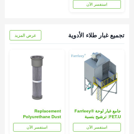
استفسر الآن
تجميع غبار طلاء الأدوية
عرض المزيد
جامع غبار لوحة Farrleey®
Replacement
FET.U: ترشيح بنسبة
Polyurethane Dust
99.9% · توفير 40% من
Collector Filter
استفسر الآن
استفسر الآن
الطاقة · تصميم مدمج
Cartridge with Metal
End Caps and 1 Year