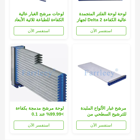
لوحة لوحة الفلتر المتجمدة
لوحات مرشح الغبار عالية
عالية الكفاءة Delta 2 لجهاز
الكفاءة للطباعة ثلاثية الأبعاد
الطباعة 3D
والتصنيع الإضافي
استفسر الآن
استفسر الآن
مرشح غبار الألواح الملبدة
لوحة مرشح مدمجة بكفاءة
للترشيح السطحي من
>99.99% عند 0.1
الشركة المصنعة للطباعة
ميكرومتر | متينة وقابلة
استفسر الآن
استفسر الآن
ثلاثية الأبعاد | بديل مرشح
للتخصيص | Farrleey
Herding