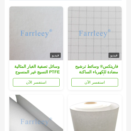
فيديو
فيديو
فاريتكس® وسائط ترشيح
وسائل تصفية الغبار المثالية
مضادة للكهرباء الساكنة
PTFE النسيج غير المنسوج
مدمجة بأسلاك الفولاذ
لتطبيقات حرق النفايات
استفسر الآن
استفسر الآن
المقاوم للصدأ الحماية
القصوى للبيئات الخطرة