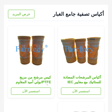
أكياس تصفية جامع الغبار
عرض المزيد
أكياس المرشحات المضادة
كيس مرشح من مزيج
للستاتيك مع معايير IEC
PTFE/بولي أميد المقاوم
62631-3-2 وامتثال NFPA
للتآكل للخدمة المستمرة
استفسر الآن
استفسر الآن
652 للعمليات المستمرة عند
عند 250 درجة مئوية لجامع
درجة حرارة 250 درجة
الغبار وبيت الأكياس
مئوية