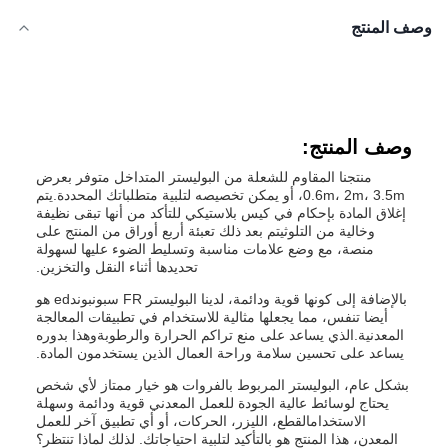
وصف المنتج
وصف المنتج:
منتجنا المقاوم للشعلة من البوليستر المتداخل متوفر بعرض
0.6m، 2m، 3.5m، أو يمكن تخصيصه لتلبية متطلباتك المحددة.يتم
إغلاق المادة بإحكام في كيس بلاستيكي للتأكد من أنها تبقى نظيفة
وخالية من التلوثيتم بعد ذلك تعبئة أربع أوراق من المنتج على
منصة، مع وضع علامات مناسبة وتسليط الضوء عليها لسهولة
تحديدها أثناء النقل والتخزين.
بالإضافة إلى كونها قوية ودائمة، لدينا البوليستر FR سبونبوندed هو
أيضا تنفس، مما يجعلها مثالية للاستخدام في تطبيقات المعالجة
المعدنية.الذي يساعد على منع تراكم الحرارة والرطوبةوهذا بدوره
يساعد على تحسين سلامة وراحة العمال الذين يستخدمون المادة.
بشكل عام، البوليستر المربوط بالفروات هو خيار ممتاز لأي شخص
يحتاج لوسائط عالية الجودة للعمل المعدني قوية ودائمة وسهلة
الاستخدامالقطع، الليزر، الحركات، أو أي تطبيق آخر للعمل
المعدن، هذا المنتج هو بالتأكيد لتلبية احتياجاتك. لذلك لماذا تنتظر؟