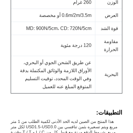
الوزن
260 غرام
العرض
0.6m/2m/3.5m أو مخصصة
قوة الشد
MD: 900N/5cm، CD: 720N/5cm
مقاومة
120 درجة مئوية
الحرارة
عن طريق الشحن الجوي أو البحري،
الأوراق اللازمة والوثائق المكتملة بدقة
البحرية
وفي الوقت المحدد، توقيت التسليم
المتوقع المبلغ عنه للعميل
التطبيقات:
هذا المنتج من الصين لديه الحد الأدنى لكمية الطلب من 1 متر
مربع ويتم تسعيره بثمن تنافسي بين USD1.5-USD3.0 لكل متر
مربع. شروط الدفع مرنة مع قبول كل من L / C و T / T،وقدرة