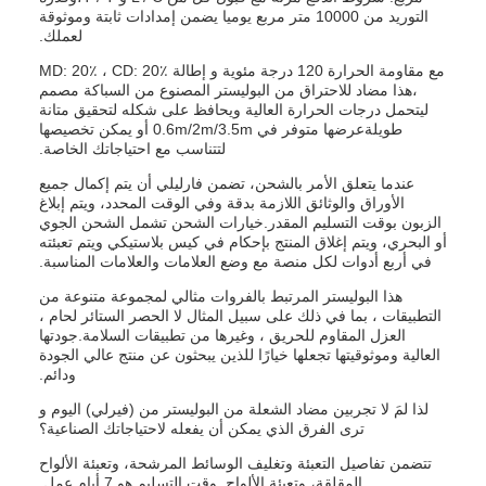
التوريد من 10000 متر مربع يوميا يضمن إمدادات ثابتة وموثوقة
لعملك.
مع مقاومة الحرارة 120 درجة مئوية و إطالة MD: 20٪ ، CD: 20٪
،هذا مضاد للاحتراق من البوليستر المصنوع من السباكة مصمم
ليتحمل درجات الحرارة العالية ويحافظ على شكله لتحقيق متانة
طويلةعرضها متوفر في 0.6m/2m/3.5m أو يمكن تخصيصها
لتتناسب مع احتياجاتك الخاصة.
عندما يتعلق الأمر بالشحن، تضمن فارليلي أن يتم إكمال جميع
الأوراق والوثائق اللازمة بدقة وفي الوقت المحدد، ويتم إبلاغ
الزبون بوقت التسليم المقدر.خيارات الشحن تشمل الشحن الجوي
أو البحري، ويتم إغلاق المنتج بإحكام في كيس بلاستيكي ويتم تعبئته
في أربع أدوات لكل منصة مع وضع العلامات والعلامات المناسبة.
هذا البوليستر المرتبط بالفروات مثالي لمجموعة متنوعة من
التطبيقات ، بما في ذلك على سبيل المثال لا الحصر الستائر لحام ،
العزل المقاوم للحريق ، وغيرها من تطبيقات السلامة.جودتها
العالية وموثوقيتها تجعلها خيارًا للذين يبحثون عن منتج عالي الجودة
ودائم.
لذا لمَ لا تجربين مضاد الشعلة من البوليستر من (فيرلي) اليوم و
ترى الفرق الذي يمكن أن يفعله لاحتياجاتك الصناعية؟
تتضمن تفاصيل التعبئة وتغليف الوسائط المرشحة، وتعبئة الألواح
المقلقة، وتعبئة الألواح. وقت التسليم هو 7 أيام عمل.