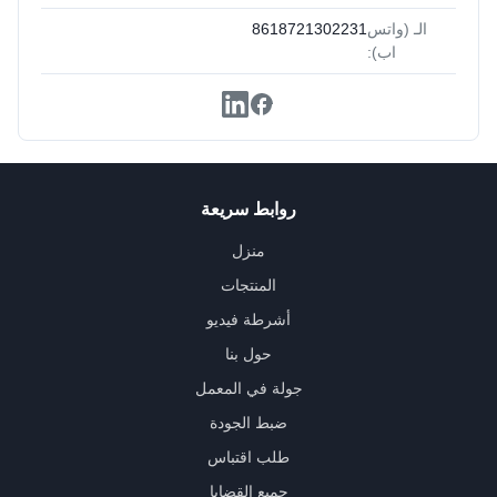
الـ (واتس
8618721302231
اب):
روابط سريعة
منزل
المنتجات
أشرطة فيديو
حول بنا
جولة في المعمل
ضبط الجودة
طلب اقتباس
جميع القضايا