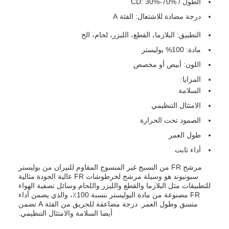
الطول / CD: 30%-70%
درجة مضادة للاشتعال: الفئة A
التطبيق: البلازما، القطع، الليزر، لحام، الخ
مادة: 100% بوليستر
اللون: أبيض أو مخصص
المزايا:
السلامة
الامتثال التنظيمي
الصمود تحت الحرارة
طول العمر
أداء ثابت
مرشح FR من النسيج غير المنسوج المقاوم للنيران من بوليستر
سبونبوند هو وسيلة مرشح لخرطوشات FR عالية الجودة مثالية
للتطبيقات مثل البلازما والقطع والليزر واللحام.وسائل تصفية الهواء
FR مصنوعة من مادة البوليستر بنسبة 100٪، والذي يضمن أداء
متسق وطول العمر. درجة مضاعفة للحريق من الفئة A تضمن
أيضا السلامة والامتثال التنظيمي.