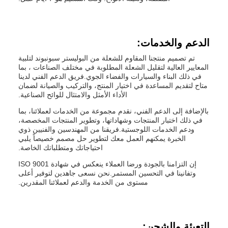
الدعم والخدمات:
تم تصميم منتجنا المقاوم للشعلة من البوليستر سبونبوند لتلبية
المعايير العالية لتقليل الشعلة المطلوبة في مختلف الصناعات ، بما
في ذلك البناء والسيارات والفضاء الجوي.فريق الدعم الفني لدينا
متاح لتقديم المساعدة في اختيار المنتج، والتركيب والصيانة لضمان
الأداء الأمثل والامتثال للوائح الصناعية.
بالإضافة إلى الدعم الفني، نقدم مجموعة من الخدمات لعملائنا، بما
في ذلك اختبار المنتجات وشهاداتها، وتطوير المنتجات المخصصة،
ودعم الخدمات اللوجستية.فريقنا من المهندسين والفنيين ذوي
الخبرة يمكنهم العمل معك لتطوير حل مصمم خصيصاً يلبي
احتياجاتك ومتطلباتك الخاصة.
إن التزامنا بالجودة ورضا العملاء ينعكس في شهادة ISO 9001
وتفانينا في التحسين المستمر.نحن نسعى جاهدين لتوفير أعلى
مستوى من الخدمة والدعم لعملائنا المقدرين.
التعبئة والشحن: