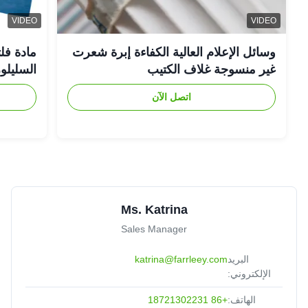
Oct 27.2025
Canada
VIDEO
VIDEO
Perfect material solution for our specific dust challenges
وسائل الإعلام العالية الكفاءة إبرة شعرت
مادة فلت
غير منسوجة غلاف الكتيب
السليلوز
★★★★★
★★★★★
Andrew
A
اتصل الآن
Sep 16.2025
United States
highly skilled
Ms. Katrina
Sales Manager
البريد
katrina@farrleey.com
الإلكتروني:
الهاتف:
+86 18721302231