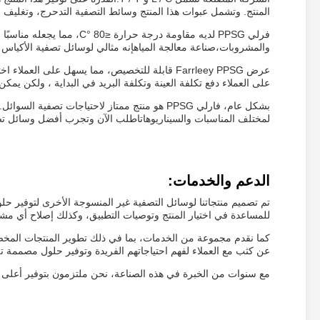
المنتج. وتشمل عبوات هذا المنتج وسائط التصفية التدحرج، وتغليف ا
فرلي PPSG لديه مقاومة درجة ح
والمشروبات،صناعة معالجة المياهإنه مثالي لوسائل تصفية الأكياس ا
عرض Farrleey PPSG قابلة للتخصيص، مما يسهل على ا
على العملاء دفع تكلفة العينة وتكلفة البريد في البداية ، ولكن يم
بشكل عام، فارلي PPSG هو منتج ممتاز لاحتياجات تص
لمختلف المناسبات والسيناريوهاتاطلب الآن وتجرب أفضل وسائل ت
الدعم والخدمات:
تم تصميم منتجاتنا لوسائل التصفية غير المنسوجة الأخرى لتوفير حل
للمساعدة في اختيار المنتج وتوصيات التطبيق، وكذلك إصلاح أي مشا
كما نقدم مجموعة من الخدمات، بما في ذلك تطوير المنتجات المخصص
عن كثب مع العملاء لفهم احتياجاتهم الفريدة وتوفير حلول مصممة ت
مع سنوات من الخبرة في هذه الصناعة، نحن ملتزمون بتوفير أعلى م