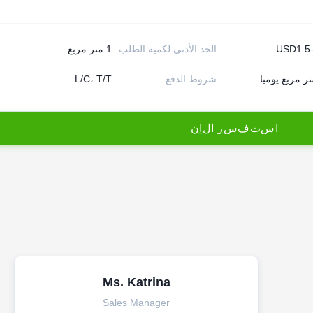
USD1.5
الحد الأدنى لكمية الطلب:
1 متر مربع
شروط الدفع:
L/C، T/T
ا
س
ت
ف
س
ر
ا
ل
آ
ن
Ms. Katrina
Sales Manager