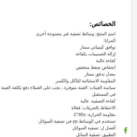
الخصائص:
اسم المنتج: وسائط تصفية غير منسوجة أخرى
المزايا:
توافق كيميائي ممتاز
إزالة الجسيمات بكفاءة
كفاءة عالية
انخفاض ضغط منخفض
معدل تدفق ممتاز
المقاومة الاستثنائية للتآكل والكسر
سياسة العينات: العينة متوفرة ، يجب على العملاء دفع تكلفة العينة 
في المستقبل
كفاءة التصفية: عالية
الاحتفاظ بالجزيئات: فعالة
مقاومة الحرارة: ≤80°C
تستخدم في الوسائط pp في تصفية السوائل
أفضل ل: تصفية السوائل
التطبيق: تصفية السائل