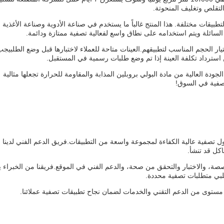
لتقلص وتغليف المنحوتة.
رارة ≤80 °C، مما يجعله مناسبًا لتطبيقات مختلفة. هذا المنتج غالباً ما يستخدم في صناعة الأدوية وصناعة الأغذية
لسائلة ويتم استخدامه على نطاق واسع لفعالية تصفية ممتازة ودائمة.
لعملاء اختيار الحجم المناسب لتطبيقهم.العينات متاحة للعملاء لاختبارها قبل وضع الطلبيج
كن استرداد تكلفة العينة إذا تم وضع طلبات رسمية في المستقبل.
فية السوائل.الجودة العالية من مادة البولي بروبلين المذابة والمقاومة للحرارة تجعلها مثالية
صفية في السوق!
ول تصفية عالية الكفاءة لمجموعة واسعة من التطبيقات.فريق الدعم الفني لدينا م
كل قد تنشأ.
ة، والاختبار والتحقق من صحة، والدعم الفني في الموقع.فريقنا من الخبراء 
لبي متطلبات تصفية محددة.
ستوى من الدعم التقني والخدمات لضمان نجاح تطبيقات تصفية عملائنا.