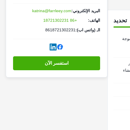
البريد الإلكتروني:
katrina@farrleey.com
تحديد
الهاتف:
+86 18721302231
الـ (واتس اب):
8618721302231
سوجة
استفسر الآن
،
H1 مع غشاء