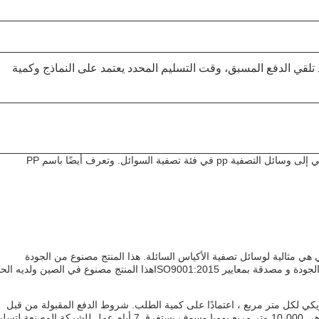
ذ 7 أيام عمل بعد تلقي الدفع المسبق، وقت التسليم المحدد يعتمد على النماذج وكمية
وسائل التصفية غير المنسوجة الأخرى هي وسائل تصفية سائلة تنتمي إلى وسائل التصفية pp في فئة تصفية السوائل. وتعرف أيضًا باسم PP
 التي هي مثالية لوسائل تصفية الأكياس السائلة. هذا المنتج مصنوع من الجودة
العاليةوالذي يشتهر بكفاءة تصفية ممتازة ودائمةلقد خضعت لاختبار الجودة و مصدقة بمعايير ISO9001:2015هذا المنتج مصنوع في الصين ولديه ا
 Farrleey PPSG يتراوح بين 1.5 إلى 3.0 دولار أمريكي لكل متر مربع ، اعتمادًا على كمية الطلب. شروط الدفع المقبولة من قبل
الشركة المصنعة تشمل L / C و T / T.القدرة على توفير هذا المنتج هي 10،000 متر مربع يوميا وسوف يستغرق 7 أيام عمل للشركة المصنعة ل