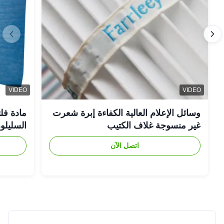
★★★★★
★★★★★
Andrew
A
Sep 16.2025
United States
highly skilled
★★★★★
★★★★★
Andrew White
A
Aug 12.2025
Canada
VIDEO
VIDEO
Great communication, even better product.
لبوليستر
وسائل الإعلام العالية الكفاءة إبرة شعرت
ات الغاز
غير منسوجة غلاف الكتيب
★★★★★
★★★★★
Daniel
D
اتصل الآن
Jul 17.2025
Mexico
Friendly experts who deliver real solutions.