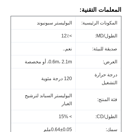
المعلمات التقنية:
المكونات الرئيسية:
البوليستر سبونبوند
الطول/MD:
>12٪
صديقة للبيئة:
نعم..
العرض:
0.6m، 2.1m، أو مخصصة
درجة حرارة
120 درجة مئوية
التشغيل
البوليستر السباند لترشيح
فئة المنتج:
الغبار
الطول/CD:
> 15%
سمك:
0.64±0.05ملم