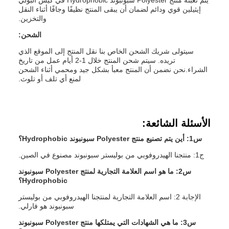
يتم تعبئة منتج Polyester سبونبوند Hydrophobic في كيس البولي
إيثيلين قوي ودائم لضمان أن يبقى المنتج نظيفًا وجافًا أثناء النقل
والتخزين.
الشحن:
سيتولى شريك الشحن الخاص بنا نقل المنتج إلى الموقع الذي
تريده. سيتم شحن المنتج خلال 1-2 أيام عمل من تاريخ
الشراء.نحن نضمن أن المنتج معبأ بشكل جيد ومحمي أثناء الشحن
لمنع أي تلف أو تلوث.
الأسئلة الشائعة:
س1: أين يتم تصنيع منتج Polyester سبونبوند Hydrophobic؟
ج1: منتجنا الهيدروفوبي من بوليستر سبونبوند مصنوع في الصين.
س2: ما هو اسم العلامة التجارية لمنتج Polyester سبونبوند
Hydrophobic؟
الإجابة 2: اسم العلامة التجارية لمنتجنا الهيدروفوبي من بوليستر
سبونبوند هو فارلي.
س3: ما هي الشهادات التي يمتلكها منتج Polyester سبونبوند