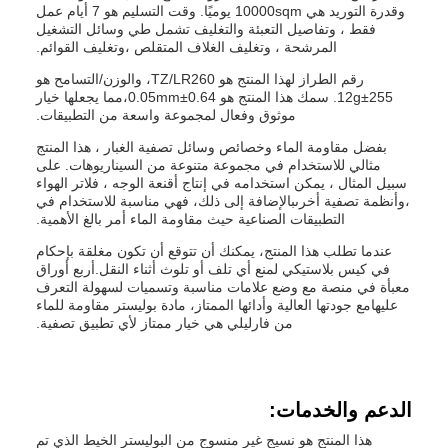
وقدرة التوريد هي 10000sqm يوميًا. وقت التسليم هو 7 أيام عمل
فقط ، وتفاصيل التعبئة والتغليف تشمل طي وسائل التشغيل
المرشحة ، وتغليف الغلاف المتقلص ،وتغليف القوائم.
رقم الطراز لهذا المنتج هو TZ/LR260، والوزن/التسامح هو
255±12g. سمك هذا المنتج هو 0.64±0.05mm،مما يجعلها خيار
موثوق وفعال لمجموعة واسعة من التطبيقات.
بفضل مقاومة الماء وخصائص وسائل تصفية الغبار ، هذا المنتج
مثالي للاستخدام في مجموعة متنوعة من السيناريوهات. على
سبيل المثال ، يمكن استخدامه في إنتاج أقنعة الوجه ، فلاتر الهواء
،وأنظمة تصفية أخرىبالإضافة إلى ذلك، فهي مناسبة للاستخدام في
التطبيقات الصناعية حيث مقاومة الماء أمر بالغ الأهمية.
عندما تطلب هذا المنتج، يمكنك أن تتوقع أن تكون مغلقة بإحكام
في كيس بلاستيكي لمنع أي تلف أو تلوث أثناء النقل.أربع أوراق
معبأة في منصة مع وضع علامات مناسبة وتسميات لسهولة التعرف
عليهامع جودتها العالية وأدائها الممتاز، مادة بوليستر مقاومة للماء
من فارليلي هي خيار ممتاز لأي تطبيق تصفية.
الدعم والخدمات:
هذا المنتج هو نسيج غير منسوج من البوليستر الخيط الذي تم