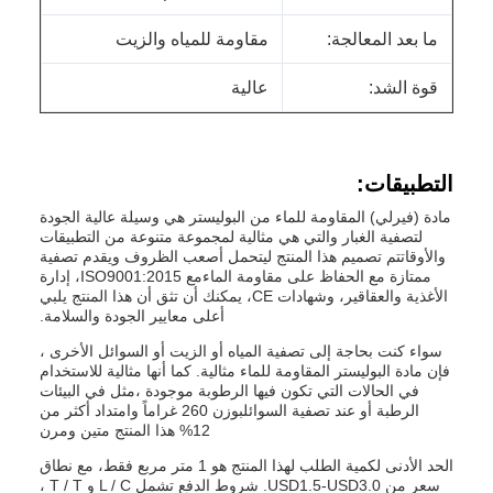
ما بعد المعالجة:
مقاومة للمياه والزيت
قوة الشد:
عالية
التطبيقات:
مادة (فيرلي) المقاومة للماء من البوليستر هي وسيلة عالية الجودة
لتصفية الغبار والتي هي مثالية لمجموعة متنوعة من التطبيقات
والأوقاتتم تصميم هذا المنتج ليتحمل أصعب الظروف ويقدم تصفية
ممتازة مع الحفاظ على مقاومة الماءمع ISO9001:2015، إدارة
الأغذية والعقاقير، وشهادات CE، يمكنك أن تثق أن هذا المنتج يلبي
أعلى معايير الجودة والسلامة.
سواء كنت بحاجة إلى تصفية المياه أو الزيت أو السوائل الأخرى ،
فإن مادة البوليستر المقاومة للماء مثالية. كما أنها مثالية للاستخدام
في الحالات التي تكون فيها الرطوبة موجودة ،مثل في البيئات
الرطبة أو عند تصفية السوائلبوزن 260 غراماً وامتداد أكثر من
12% هذا المنتج متين ومرن
الحد الأدنى لكمية الطلب لهذا المنتج هو 1 متر مربع فقط، مع نطاق
سعر من USD1.5-USD3.0. شروط الدفع تشمل L / C و T / T ،