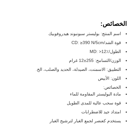
الخصائص:
اسم المنتج: بوليستر سبونبوند هيدروفوبيك
قوة الشد/CD: ≥390 N/5cm
الطول/MD: >12٪
الوزن/التسامح: 255±12 غرام
التطبيق: الاسمنت، الصيدلة، الحديد والصلب، الخ.
اللون: الأبيض
الخصائص:
مادة البوليستر المقاومة للماء
قوة سحب عالية للمدى الطويل
امتداد جيد للاضطرابات
يستخدم كعنصر لجمع الغبار لترشيح الغبار