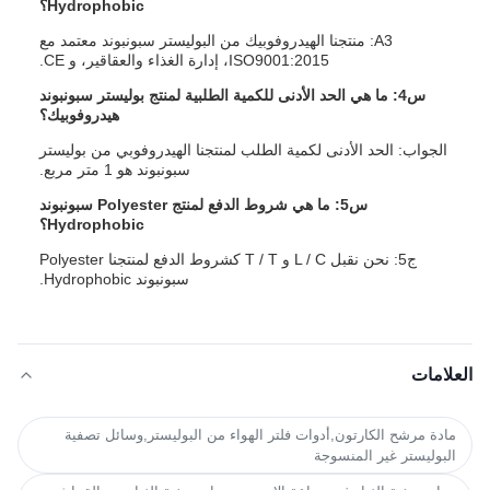
Hydrophobic؟
A3: منتجنا الهيدروفوبيك من البوليستر سبونبوند معتمد مع
ISO9001:2015، إدارة الغذاء والعقاقير، و CE.
س4: ما هي الحد الأدنى للكمية الطلبية لمنتج بوليستر سبونبوند
هيدروفوبيك؟
الجواب: الحد الأدنى لكمية الطلب لمنتجنا الهيدروفوبي من بوليستر
سبونبوند هو 1 متر مربع.
س5: ما هي شروط الدفع لمنتج Polyester سبونبوند
Hydrophobic؟
ج5: نحن نقبل L / C و T / T كشروط الدفع لمنتجنا Polyester
سبونبوند Hydrophobic.
العلامات
مادة مرشح الكارتون,أدوات فلتر الهواء من البوليستر,وسائل تصفية
البوليستر غير المنسوجة