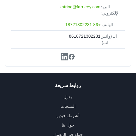
البريد
katrina@farrleey.com
الإلكتروني:
الهاتف:
+86 18721302231
الـ (واتس
8618721302231
اب):
روابط سريعة
منزل
المنتجات
أشرطة فيديو
حول بنا
جولة في المعمل