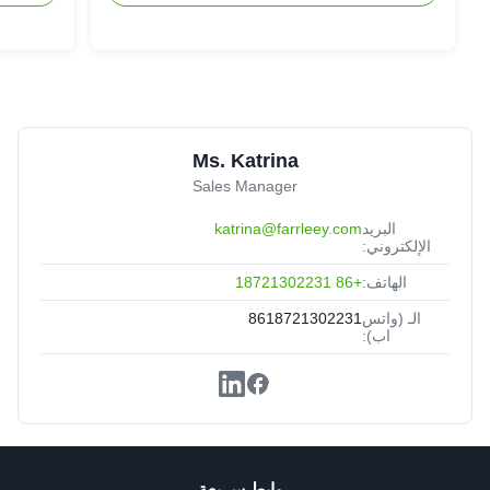
Ms. Katrina
Sales Manager
البريد
katrina@farrleey.com
الإلكتروني:
الهاتف:
+86 18721302231
الـ (واتس
8618721302231
اب):
روابط سريعة