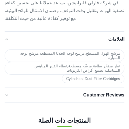
في شركة فارلي فلتراتيشن، نساعد عملائنا على تحسين كفاءة
تصفية الهواء، وتقليل وقت التوقف، وضمان الامتثال للوائح البيئية،
مع توفير كفاءة عالية من حيث التكلفة.
العلامات
مرشح الهواء المسطح,مرشح لوحة الخلايا المسطحة,مرشح لوحة
السيارة
غبار متفجّر بطاقة مرشّح مسطحة,غطاء الفلتر المناهض
للستاتيكية,تصنيع أقراص الكربونات
Cylindrical Dust Filter Cartridges
Customer Reviews
5.0
★★★★★
★★★★★
بناءً على 50 مراجعة حديثة
المنتجات ذات الصلة