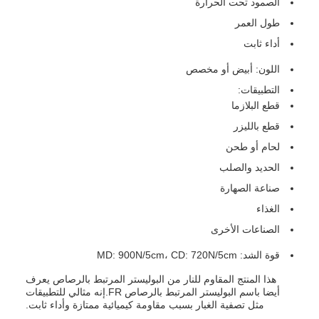
الصمود تحت الحرارة
طول العمر
أداء ثابت
اللون: أبيض أو مخصص
التطبيقات:
قطع البلازما
قطع بالليزر
لحام أو طحن
الحديد والصلب
صناعة الصهارة
الغذاء
الصناعات الأخرى
قوة الشد: MD: 900N/5cm، CD: 720N/5cm
هذا المنتج المقاوم للنار من البوليستر المرتبط بالرصاص يعرف
أيضا باسم البوليستر المرتبط بالرصاص FR.إنه مثالي للتطبيقات
مثل تصفية الغبار بسبب مقاومة كيميائية ممتازة وأداء ثابت.