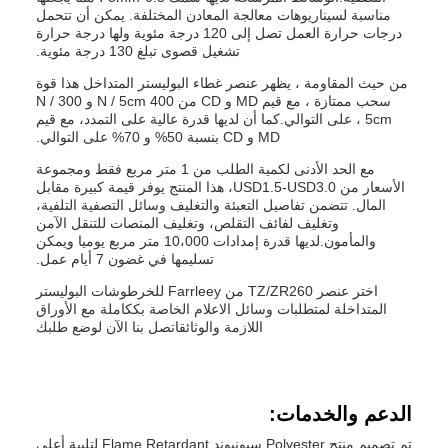
مناسبة لسيناريوهات معالجة المعادن المختلفة. يمكن أن تتحمل
درجات حرارة العمل تصل إلى 120 درجة مئوية ولها درجة حرارة
تشغيل قصوى تبلغ 130 درجة مئوية.
من حيث المقاومة ، يظهر عنصر غطاء البوليستر المتداخل هذا قوة
سحب ممتازة ، مع قيم MD و CD من 400 N / 5cm و 300 N /
5cm ، على التوالي.كما أن لديها قدرة عالية على التمدد، مع قيم
MD و CD بنسبة 50% و 70% على التوالي.
مع الحد الأدنى لكمية الطلب من 1 متر مربع فقط ومجموعة
الأسعار من USD1.5-USD3.0، هذا المنتج يوفر قيمة كبيرة مقابل
المال. تتضمن تفاصيل التعبئة والتغليف وسائل التصفية التلفية،
وتغليف لفائف التقلص، وتغليف المنصات للتنقل الآمن
والمأمون.لديها قدرة إمدادات 10،000 متر مربع يوميا ويمكن
تسليمها في غضون 7 أيام عمل.
اختر عنصر TZ/ZR260 من Farrleey للخرطوشات البوليستر
المتداخلة لمتطلبات وسائل الاعلام الخاصة بككاملة مع الأوراق
اللازمة والوثائقاتصل بنا الآن لوضع طلبك
الدعم والخدمات:
تم تصميم منتج Polyester سبونبوند Flame Retardant لتلبية أعلى