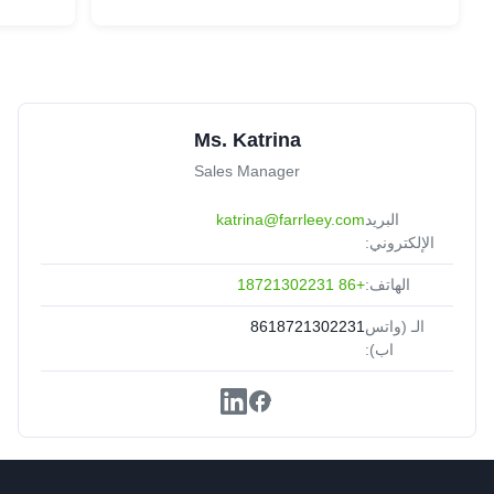
Ms. Katrina
Sales Manager
البريد
katrina@farrleey.com
الإلكتروني:
الهاتف:
+86 18721302231
الـ (واتس
8618721302231
اب):