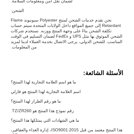
لضمان نقل آمن.ومعلومات السلامة.
الشحن:
نحن نقدم خدمات الشحن لمنتج Polyester سبونبوند Flame
Retardant إلى جميع المواقع داخل الولايات المتحدة.سيتم حساب
تكلفة الشحن بناءً على وجهة المنتج ووزنه. نستخدم شركات
الشحن الموثوق بها مثل UPS و FedEx لضمان التسليم في الوقت
المناسب. للشحن الدولي، يرجى الاتصال بخدمة العملاء لدينا لمزيد
من المعلومات.
الأسئلة الشائعة:
ما هو اسم العلامة التجارية لهذا المنتج؟
اسم العلامة التجارية لهذا المنتج هو فارلي
ما هو رقم الطراز لهذا المنتج؟
رقم نموذج هذا المنتج هو TZ/ZR260.
ما هي الشهادات التي يمتلكها هذا المنتج؟
هذا المنتج معتمد من قبل ISO9001:2015، إدارة الغذاء والعقاقير،