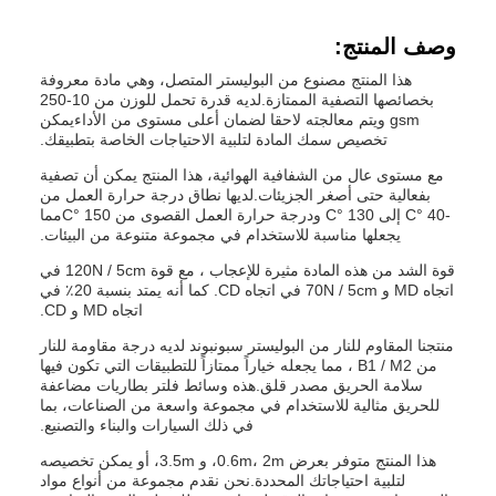
وصف المنتج:
هذا المنتج مصنوع من البوليستر المتصل، وهي مادة معروفة
بخصائصها التصفية الممتازة.لديه قدرة تحمل للوزن من 10-250
gsm ويتم معالجته لاحقا لضمان أعلى مستوى من الأداءيمكن
تخصيص سمك المادة لتلبية الاحتياجات الخاصة بتطبيقك.
مع مستوى عال من الشفافية الهوائية، هذا المنتج يمكن أن تصفية
بفعالية حتى أصغر الجزيئات.لديها نطاق درجة حرارة العمل من
-40 °C إلى 130 °C ودرجة حرارة العمل القصوى من 150 °Cمما
يجعلها مناسبة للاستخدام في مجموعة متنوعة من البيئات.
قوة الشد من هذه المادة مثيرة للإعجاب ، مع قوة 120N / 5cm في
اتجاه MD و 70N / 5cm في اتجاه CD. كما أنه يمتد بنسبة 20٪ في
اتجاه MD و CD.
منتجنا المقاوم للنار من البوليستر سبونبوند لديه درجة مقاومة للنار
من B1 / M2 ، مما يجعله خياراً ممتازاً للتطبيقات التي تكون فيها
سلامة الحريق مصدر قلق.هذه وسائط فلتر بطاريات مضاعفة
للحريق مثالية للاستخدام في مجموعة واسعة من الصناعات، بما
في ذلك السيارات والبناء والتصنيع.
هذا المنتج متوفر بعرض 0.6m، 2m، و 3.5m، أو يمكن تخصيصه
لتلبية احتياجاتك المحددة.نحن نقدم مجموعة من أنواع مواد