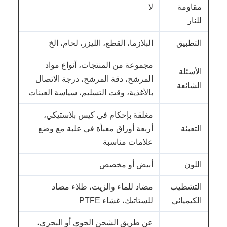
مقاومة
لا
للنار
التطبيق
البلازما، القطع، الليزر، لحام، الخ
مجموعة من المنتجات، أنواع مواد
الأسئلة
المرشح، دقة المرشح، درجة الاتصال
الشائعة
بالأغذية، وقت التسليم، سياسة العينات
مغلقة بإحكام في كيس بلاستيكي،
التعبئة
أربعة أوراق معبأة في علبة مع وضع
علامات مناسبة
اللون
أبيض أو مخصص
التشطيب
مضاد للماء والزيت، طلاء مضاد
الكيميائي
للستاتيك، غشاء PTFE
عن طريق الشحن الجوي أو البحري،