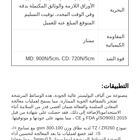
الأوراق اللازمة والوثائق المكتملة بدقة
البحرية
وفي الوقت المحدد، توقيت التسليم
المتوقع المبلغ عنه للعميل
المقاومة
ممتاز
الكيميائية
قوة الشد
MD: 900N/5cm، CD: 720N/5cm
التطبيقات:
مصنوعة من ألياف البوليستر عالية الجودة، هذه الوسائط المرشحة
تفتخر بالشفافية الجوية الممتازة، مما يسمح لعمليات معالجة
المعادن السلسة والفعالة.ضمان أقصى قدر من السلامة أثناء
الاستخداموبالإضافة إلى ذلك، فقد حصلت على شهادة من قبل
ISO9001:2015و FDA و CE ، مما يشهد على جودتها و موثوقيتها.
نموذج TZ / ZR260 لديه نطاق وزن 100-300 gsm مع تسامح +/-
5٪. لقد خضع لعمليات ما بعد المعالجة لتحسين أداء
التصفية.الوسائط المرشحة لديها سمك 0.5-5mm ، مما يجعلها