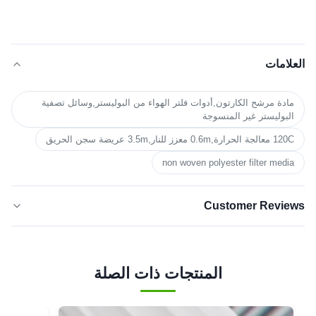
العلامات
مادة مرشح الكارتون,أدوات فلتر الهواء من البوليستر,وسائل تصفية
البوليستر غير المنسوجة
120C معالجة الحرارة,0.6m معزز للنار,3.5m عريضة سجن الحريق
non woven polyester filter media
Customer Reviews
5.0
★★★★★
★★★★★
بناءً على 50 مراجعة حديثة
المنتجات ذات الصلة
5 نجوم
100%