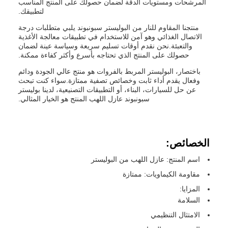
المرشحات ومستويات الدقة لضمان حصولك على المنتج المناسب
لتطبيقك.
منتجنا المقاوم للنار من البوليستر سبونبوند يلبي متطلبات درجة
الاتصال الغذائي وهو آمن للاستخدام في تطبيقات معالجة الأغذية
والتعبئة.نحن نقدم أوقات تسليم سريعة وسياسة عينة لضمان
حصولك على المنتج الذي تحتاجه بأسرع وأكثر كفاءة ممكنة.
باختصار، البوليستر المربط بالفروات هو منتج عالي الجودة ودائم
وفعال يقدم أداء ثابت وخصائص تصفية ممتازة.سواء كنت تبحث
عن حل للسيارات، البناء، أو التطبيقات التصنيعية، لدينا بوليستر
سبونبوند عازل اللهب المنتج هو الخيار المثالي.
الخصائص:
اسم المنتج: عازل اللهب من البوليستر
مقاومة الكيماويات: ممتازة
المزايا:
السلامة
الامتثال التنظيمي