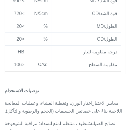
قوة الشد / MD
N/5cm
> 900
قوة الشد/CD
N/5cm
>720
الطول/MD
%
>20
الطول/CD
%
>20
درجة مقاومة للنار
HB
مقاومة السطح
Ω/sq
≤106
توصيات الاستخدام
معايير الاختيار
اختار الوزن، وتغطية الغشاء، وعمليات المعالجة
اللاحقة بناءً على خصائص الجسيمات (الحجم والرطوبة والتآكل).
نصائح الصيانة:
تنظيف منتظم لمنع انسداد؛ مراقبة الشيخوخة