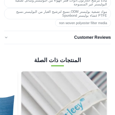
مادة مرشح الكارتون,أدوات فلتر الهواء من البوليستر,وسائل تصفية
البوليستر غير المنسوجة
مواد تصفية بوليستر ODM,نسيج لترشيح الغبار من البوليستر,نسيج
PTFE غشاء بوليستر Spunbond
non woven polyester filter media
Customer Reviews
5.0
★★★★★
★★★★★
بناءً على 50 مراجعة حديثة
المنتجات ذات الصلة
5 نجوم
100%
4 نجوم
0
3 نجوم
0
نجمتان
0
نجمة
0
واحدة
Sophia
★★★★★
★★★★★
S
Oct 27.2025
Colombia