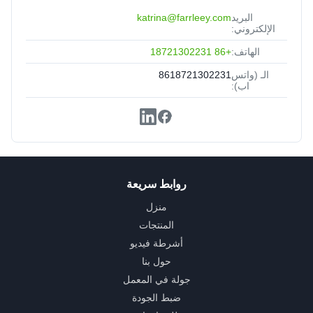
البريد
katrina@farrleey.com
الإلكتروني:
الهاتف:
+86 18721302231
الـ (واتس
8618721302231
اب):
روابط سريعة
منزل
المنتجات
أشرطة فيديو
حول بنا
جولة في المعمل
ضبط الجودة