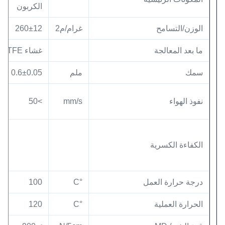
الكربون
الوزن/التسامح
غرام/م2
260±12
ما بعد المعالجة
غشاء PTFE
سمك
ملم
0.6±0.05
نفوذ الهواء
mm/s
>50
الكفاءة الكسرية
13
درجة حرارة العمل
°C
100
الحرارة العملية
°C
120