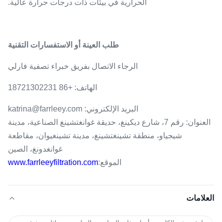
الحرارية في بيئات ذات درجات حرارة عالية.
طلب العينة أو الاستفسارات التقنية
الرجاء الاتصال بفريق خبراء تصفية فارلي
الهاتف: +86 18721302231
البريد الإلكتروني: katrina@farrleey.com
العنوان: رقم 7، شارع ديكينغ، حديقة غوانغتشينغ الصناعية، مدينة
شيجياو، منطقة تشينغتشينغ، مدينة تشينغيوان، مقاطعة
غوانغدونغ، الصين
الموقع:
www.farrleeyfiltration.com
العلامات