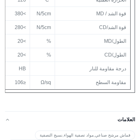
قوة الشد / MD
N/5cm
>380
قوة الشد/CD
N/5cm
>280
الطول/MD
%
>20
الطول/CD
%
>20
درجة مقاومة للنار
HB
مقاومة السطح
Ω/sq
≤106
العلامات
قماش مرشح صناعي,مواد تصفية الهواء,نسيج التصفية