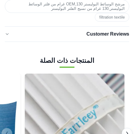
مرشح الوسائط البوليستر OEM,130 غرام من فلتر الوسائط
البوليستر,130 غرام من نسيج الفلتر البوليستر
filtration textile
Customer Reviews
5.0
★★★★★
★★★★★
بناءً على 50 مراجعة حديثة
المنتجات ذات الصلة
5 نجوم
100%
4 نجوم
0
3 نجوم
0
نجمتان
0
نجمة
0
واحدة
Michael
★★★★★
★★★★★
M
Nov 4.2025
Brazil
Quick response, quick delivery. Excellent service