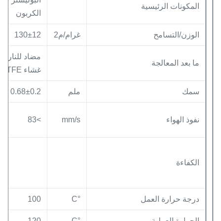
المكونات الرئيسية
الكربون
الوزن/التسامح
غرام/م2
130±12
مضاد للنار وم
ما بعد المعالجة
غشاء PTFE
سمك
ملم
0.68±0.2
نفوذ الهواء
mm/s
>83
الكفاءة
13
درجة حرارة العمل
°C
100
الحرارة العملية
°C
120