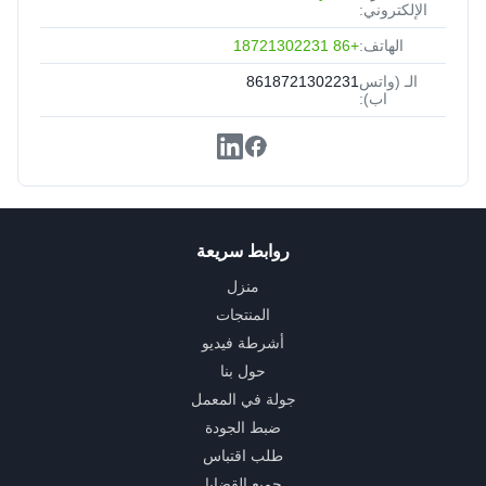
الإلكتروني:
الهاتف:
+86 18721302231
الـ (واتس
8618721302231
اب):
روابط سريعة
منزل
المنتجات
أشرطة فيديو
حول بنا
جولة في المعمل
ضبط الجودة
طلب اقتباس
جميع القضايا