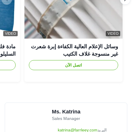
Charlotte
★★★★★
★★★★★
C
Aug 8.2025
United Kingdom
Great product
VIDEO
VIDEO
وسائل الإعلام العالية الكفاءة إبرة شعرت
مادة فلت
Emma Walker
★★★★★
★★★★★
E
غير منسوجة غلاف الكتيب
السليلوز
Jul 1.2025
Brazil
Reliable performance, consistent quality every time.
اتصل الآن
Ms. Katrina
Sales Manager
البريد
katrina@farrleey.com