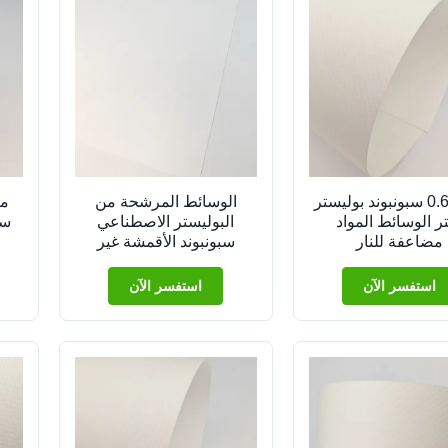
0.61Mm سبونبوند بوليستر
الوسائط المرشحة من
مق
ر الوسائط المواد
البوليستر الاصطناعي
سب
مضاعفة للنار
سبونبوند الأقمشة غير
المنسوجة
استفسر الآن
استفسر الآن