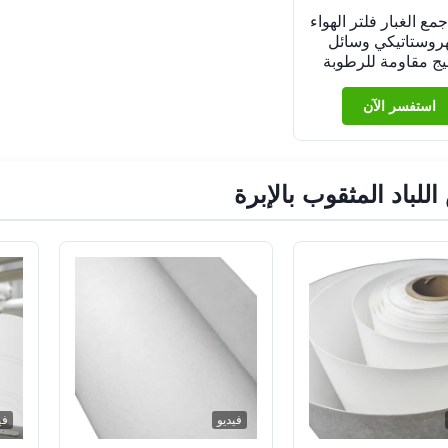
OE جمع الغبار فلتر الهواء
هروستاتيكي وسائل
يج مقاومة للرطوبة
استفسر الآن
للباد المثقوب بالإبرة
فيديو
في