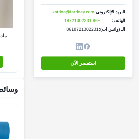
البريد الإلكتروني:
katrina@farrleey.com
الهاتف:
+86 18721302231
الـ (واتس اب):
8618721302231
مادة
استفسر الآن
وسائط 