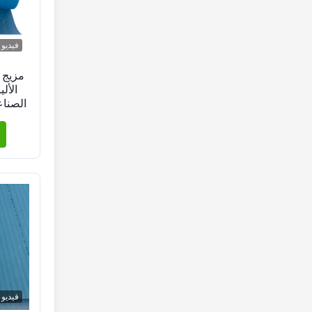
فيديو
مزيج 
الأل
الصناع
قطع
فيديو