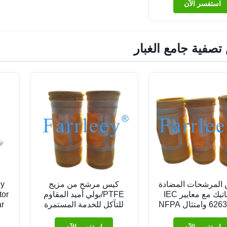
استفسر الآن
تصفية جامع الغبار
 المرشحات المضادة
كيس مرشح من مزيج
ly
للستاتيك مع معايير IEC
PTFE/بولي أميد المقاوم
tor
62631-3-2 وامتثال NFPA
للتآكل للخدمة المستمرة
ar
65 للعمليات المستمرة
عند 250 درجة مئوية لجامع
t
عند درجة حرارة 250 درجة
الغبار وبيت الأكياس
al