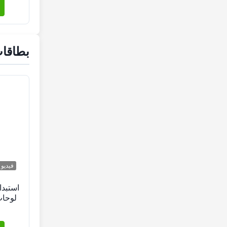
بطاقا
فيديو
استبد
لوحات
ا