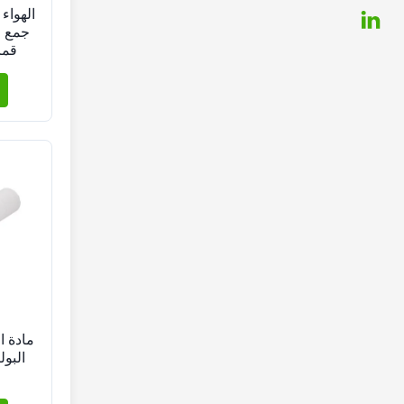
الهواء
جمع ا
قما
وسائل الإعل
مادة ا
البول