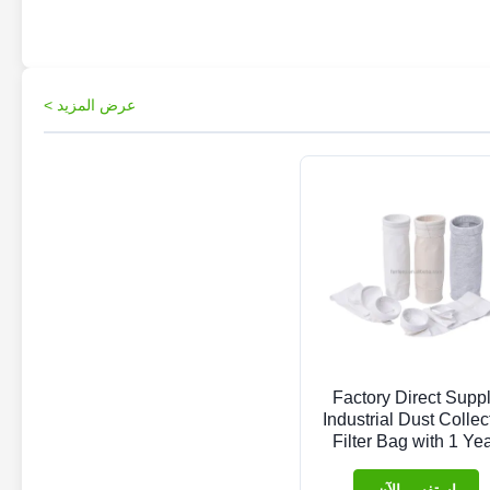
عرض المزيد >
Factory Direct Supp
Industrial Dust Collec
Filter Bag with 1 Ye
Warranty for Cemen
Industry Dust Remov