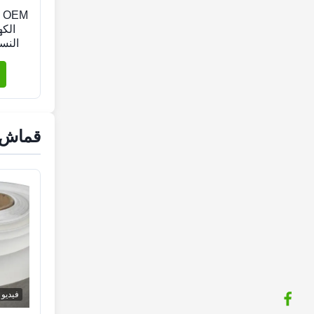
M
الك
النس
قماش ا
فيديو