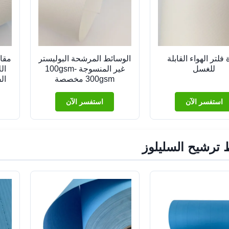
 فلتر الهواء القابلة
الوسائط المرشحة البوليستر
مقاو
للغسل
غير المنسوجة 100gsm-
ال
300gsm مخصصة
ال
استفسر الآن
استفسر الآن
ترشيح السليلوز