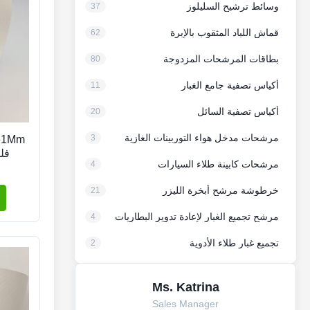
وسائط ترشيح السليلوز
37
قماش اللباد المثقوب بالإبرة
62
بطاقات المرشحات المزدوجة
80
أكياس تصفية جامع الغبار
11
أكياس تصفية السائل
20
مرشحات مدخل هواء التوربينات الغازية
3
فلت
مرشحات كابينة طلاء السيارات
4
خرطوشة مرشح أبخرة الليزر
21
مرشح تجميع الغبار لإعادة تدوير البطاريات
4
تجميع غبار طلاء الأدوية
2
Ms. Katrina
Sales Manager