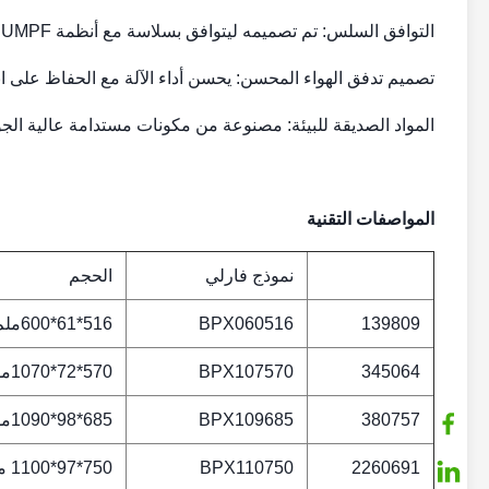
التوافق السلس: تم تصميمه ليتوافق بسلاسة مع أنظمة TRUMPF ، مما يوفر تركيبًا وتشغيلًا خالين من المتاعب.
تصميم تدفق الهواء المحسن: يحسن أداء الآلة مع الحفاظ عل
المواد الصديقة للبيئة: مصنوعة من مكونات مستدامة عالية الجودة ل
المواصفات التقنية
نموذج فارلي
الحجم
139809
BPX060516
516*61*600ملم
345064
BPX107570
570*72*1070ملم
380757
BPX109685
685*98*1090ملم
2260691
BPX110750
750*97*1100 مم