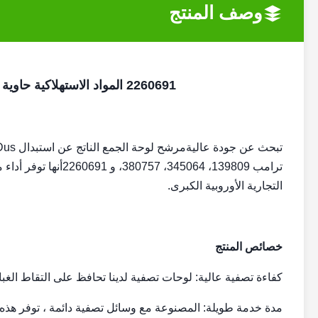
وصف المنتج
2260691 المواد الاستهلاكية حاوية جمع الغبار استبدال فلتر لوحة لجهاز لحام بالليزر
تبحث عن جودة عالية
مرشح لوحة الجمع الناتج عن استبدال Dus للليزر TRUMPF
ترامب 139809، 345064
التجارية الأوروبية الكبرى.
خصائص المنتج
كفاءة تصفية عالية: لوحات تصفية لدينا تحافظ على التقاط الغبار
مدة خدمة طويلة: المصنوعة مع وسائل تصفية دائمة ، توفر هذه 