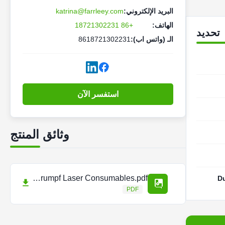
البريد الإلكتروني:
katrina@farrleey.com
الهاتف:
+86 18721302231
تحديد
الـ (واتس اب):
8618721302231
استفسر الآن
وثائق المنتج
BPX110750 Dust Collection Filter for Trumpf Laser Consumables.pdf
PDF