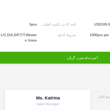
USD100-5
الحد الأدنى لكمية الطلب:
5pcs
1000pcs per
شروط الدفع:
L/C,D/A,D/P,T/T,Wester
n Union
ا
س
ت
ف
س
ر
ا
ل
آ
ن
Ms. Katrina
Sales Manager