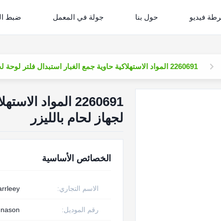
طة فيديو
حول بنا
جولة في المعمل
ضبط ال
2260691 المواد الاستهلاكية حاوية جمع الغبار استبدال فلتر لوحة لجهاز لحام بالليزر
2260691 المواد ال
لجهاز لحام بالليزر
الخصائص الأساسية
الاسم التجاري:
arrleey
رقم الموديل:
nnason