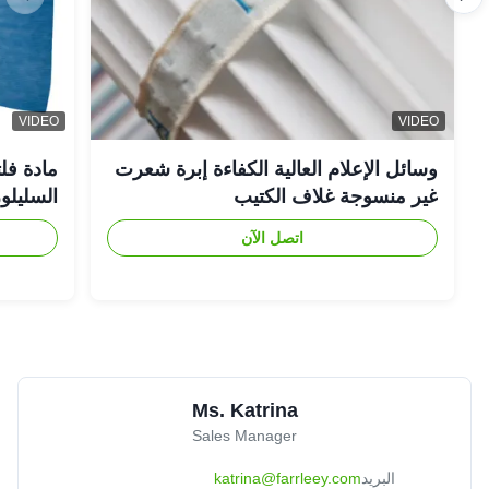
Charlotte
★★★★★
★★★★★
C
Aug 8.2025
United Kingdom
Great product
VIDEO
VIDEO
وسائل الإعلام العالية الكفاءة إبرة شعرت
مادة فلت
Amanda Wilson
★★★★★
★★★★★
A
غير منسوجة غلاف الكتيب
السليلوز
May 30.2025
United States
Solved our dust challenge with a tailored solution.
اتصل الآن
Ms. Katrina
Sales Manager
البريد
katrina@farrleey.com