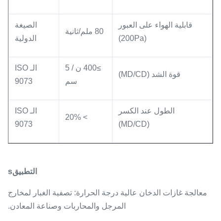
قابلية الهواء على العبور
الصيغة
80 ملم/ثانية
(200Pa)
الدولية
≥400 ن / 5
الـ ISO
قوة الشد (MD/CD)
سم
9073
الطول عند الكسر
الـ ISO
> 20%
9073
(MD/CD)
التطبيق
s
معالجة غازات الدخان عالية درجة الحرارة: تصفية الغبار لمخارج
المرجل والمحاربات وصناعة المعادن.