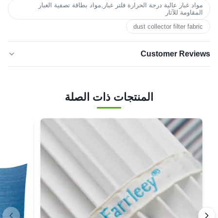
مواد غبار عالية درجة الحرارة فلتر غبار,مواد بطاقة تصفية الغبار
المقاومة للآثار
dust collector filter fabric
Customer Reviews
5.0
★★★★★
★★★★★
بناءً على 50 مراجعة حديثة
المنتجات ذات الصلة
5 نجوم
100%
4 نجوم
0
3 نجوم
0
نجمتان
0
نجمة
0
واحدة
Harper Bryant
★★★★★
★★★★★
H
Oct 29.2025
Sweden
Smooth communication