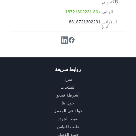
الإلكتروني:
الهاتف:
+86 18721302231
الـ (واتس
8618721302231
اب):
روابط سريعة
منزل
المنتجات
أشرطة فيديو
حول بنا
جولة في المعمل
ضبط الجودة
طلب اقتباس
جميع القضايا