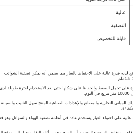
عالية
التصفية
قابلة للتخصيص
الإعلان عن غطاء الإبرة معتمدة بموجب ISO9001:2015المنتج لديه قدرة عالية على الاحتفاظ بالغبار مما يضمن أنه يمكن تصفية الشوائب
درة على تحمل الضغط والحفاظ على شكلها حتى بعد الاستخدام لفترة طويلة.لدى
المباني التجارية والمصانع والإعدادات الصناعية.المنتج سهل التثبيت والصيانة 
كفاءة.
عالية على احتواء الغبار.يستخدم عادة في أنظمة تصفية الهواء والسوائل وهو فع
تقلص، وتغليف البليت.هذا يضمن أن المنتج محمي أثناء النقل ويصل إلى موقع ال