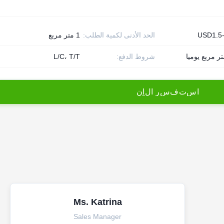
USD1.5
الحد الأدنى لكمية الطلب:
1 متر مربع
شروط الدفع:
L/C، T/T
ا
س
ت
ف
س
ر
ا
ل
آ
ن
Ms. Katrina
Sales Manager