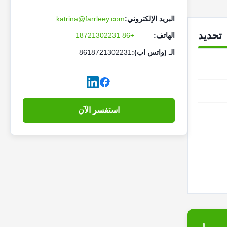
البريد الإلكتروني:
katrina@farrleey.com
تحديد
الهاتف:
+86 18721302231
الـ (واتس اب):
8618721302231
استفسر الآن