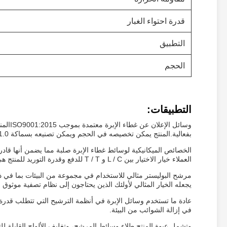
قدرة احتواء الغبار
التطبيق
الحجم
التطبيقات:
وسائل 
بفعالية.المنتج يمكن تخصيصه في الحجم ويمكن تصنيعه بسماكة 1.0-1.5ملم
الخصائص الميكانيكية لوسائط غطاء الإبرة صلبة مما يضمن أنها قا
العملاء خيار الاختيار بين L / C و T / T للدفع وقدرة التوريد للمنتج هي 10000 متر مربع في اليوم.
مرشح البوليستر مثالي للاستخدام في مجموعة من البيئات بما في ذلك 
يجعله الخيار المثالي لأولئك الذين يحتاجون إلى نظام تصفية موثوق ب
عادة ما تستخدم وسائل الإبرة في أنظمة الترشيح التي تتطلب قدرة 
في إزالة الشوائب من البيئة.
وتشمل عبوة المنتج طلاء وسائط المرشح، وتغليف الألواح القابلة لل