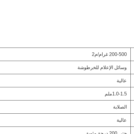
200-500 غرام/م2
وسائل الإعلام للخرطوشة
عالية
1.0-1.5ملم
الصلابة
عالية
حتى 200 درجة مئوية