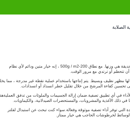
واحدة من الميزات المتميزة لهذه الوسائط الوسائطية لخرطوشة الحديقة هي وزنها. مع نطاق 200-500g / m2 ، إنه خيار متين ودائم لأي نظام
أن تتحطم أو ترتدي مع مرور الوقت.
ا مظهر نظيف وبسيط. يتم إنتاجها باستخدام عملية نقطة غير مدرجة ، مما يخل
لى تحسين كفاءة المرشح من خلال تقليل خطر انسداد أو انسدادات.
لأداء في أي تطبيق تصفية.ضمان إزالة الجسيمات والملوثات من تدفق العمليةهذا
 في ذلك الأغذية والمشروبات، والمستحضرات الصيدلانية، والكيماويات.
دة التي توفر أداء تصفية موثوقة وفعالة.سواء كنت تبحث عن استبدال لفلتر
 الوسائط لخرطوشات الحاجب هي خيار ممتاز.