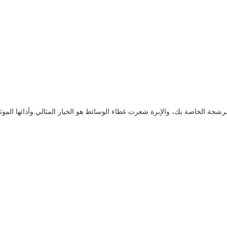
مرشحة الخاصة بك، والإبرة شعرت غطاء الوسائط هو الخيار المثالي.وأدائها الموث