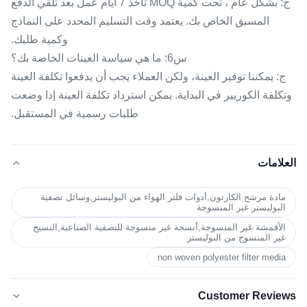
ج: بشكل عام ، تحت كمية MOQ تأخذ 7 أيام عمل بعد تلقي الدفع
المسبق الخاص بك. يعتمد وقت التسليم المحدد على النماذج
وكمية طلبك.
س6: ما هي سياسة العينات الخاصة بك؟
ج: يمكننا توفير العينة، ولكن العملاء يجب أن يدفعوا تكلفة العينة
وتكلفة الكوريير في البداية. يمكن استرداد تكلفة العينة إذا وضعت
طلبات رسمية في المستقبل.
العلامات
مادة مرشح الكارتون,أدوات فلتر الهواء من البوليستر,وسائل تصفية
البوليستر غير المنسوجة
الأقمشة غير المنسوجة,أنسجة غير منسوجة للتصفية الصناعية,النسيج
غير المنسوج من البوليستر
non woven polyester filter media
Customer Reviews