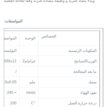
وماء مضاد للتربة و وظيفة مضادة للتربة وفقاً للحالة الفعلية
المواصفات:
الخصائص
الوحدة
المواصفات
المكونات الرئيسية
البوليستر
الوزن/التسامح
غرام/م2
200±12
ما بعد المعالجة
/
سمك
ملم
0.5±0.05
نفوذ الهواء
mm/s
> 245
درجة حرارة العمل
°C
100