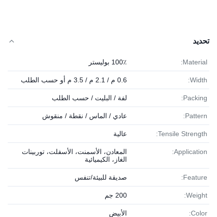
تحديد
Material:
100٪ بوليستر
Width:
0.6 م / 2.1 م / 3.5 م أو حسب الطلب
Packing:
لفة / البليت / حسب الطلب
Pattern:
عادي / الماس / نقطة / منقوش
Tensile Strength:
عالية
Application:
المعادن، الأسمنت، الأسفلت، توربينات
الغاز، الكيميائية
Feature:
صديقة للبيئة/تنفس
Weight:
200 جم
Color:
الأبيض