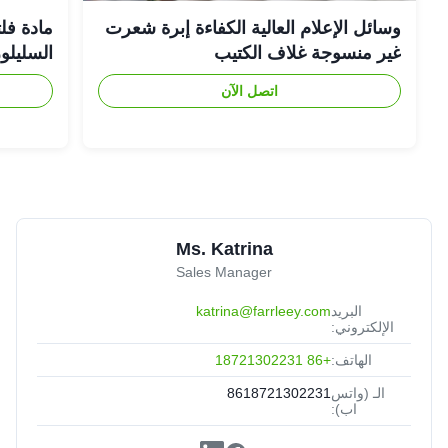
وسائل الإعلام العالية الكفاءة إبرة شعرت
مادة فلت
Mason
★★★★★
★★★★★
M
غير منسوجة غلاف الكتيب
السليلوز
Jul 22.2025
Argentina
Well-packaged
اتصل الآن
Ms. Katrina
Sales Manager
البريد
katrina@farrleey.com
الإلكتروني:
الهاتف:
+86 18721302231
الـ (واتس
8618721302231
اب):